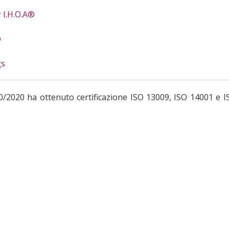
 I.H.O.A®
®
gs
0/2020 ha ottenuto certificazione ISO 13009, ISO 14001 e I