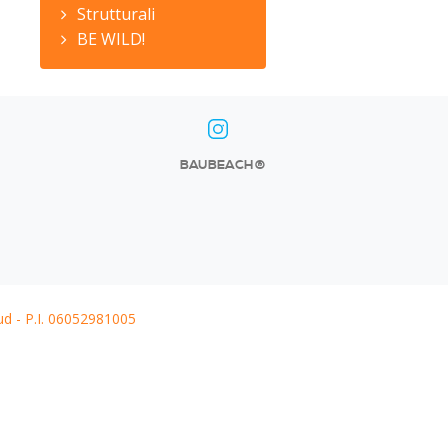
Strutturali
BE WILD!
BAUBEACH®
ud - P.I. 06052981005