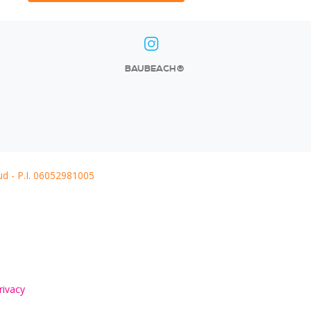
BAUBEACH®
ud - P.I. 06052981005
rivacy