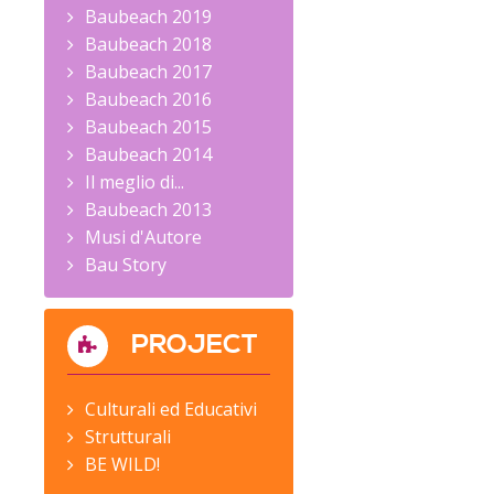
Baubeach 2019
Baubeach 2018
Baubeach 2017
Baubeach 2016
Baubeach 2015
Baubeach 2014
Il meglio di...
Baubeach 2013
Musi d'Autore
Bau Story
PROJECT
Culturali ed Educativi
Strutturali
BE WILD!