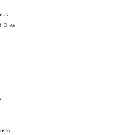
mmus
i Oliva
o
gusto