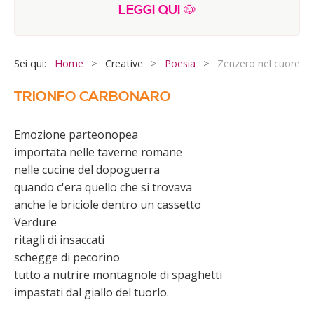
LEGGI
QUI
🐶
E-Book & Video IHOD©
ATTIVITA'
Sei qui:
Home
>
Creative
>
Poesia
>
Zenzero nel cuore
Programma Estate 2026
Il nostro vegan bistrot
TRIONFO CARBONARO
Sportive
Emozione parteonopea
Creative
importata nelle taverne romane
Ultimi anni
nelle cucine del dopoguerra
quando c'era quello che si trovava
Performance
anche le briciole dentro un cassetto
Orto sinergico
Verdure
ritagli di insaccati
schegge di pecorino
tutto a nutrire montagnole di spaghetti
impastati dal giallo del tuorlo.