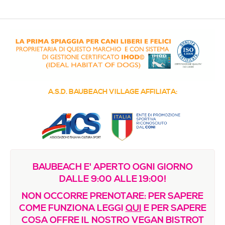
Media & Immagini
La nostra filosofia
Contatti / Dove siamo
Decalogo della Resilienza
COME FUNZIONA
A.S.D. BAUBEACH VILLAGE AFFILIATA:
Regolamento e Prezzi
Vuoi creare una sede?
FORMAZIONE
Le proposte del nostro Centro di Studi Etologici e
BAUBEACH E' APERTO OGNI GIORNO
Olistici
DALLE 9:00 ALLE 19:00!
Regolamenti e Registri
NON OCCORRE PRENOTARE: PER SAPERE
Sinergie, Comunicazione e Immagine
COME FUNZIONA LEGGI
QUI
E PER SAPERE
COSA OFFRE IL NOSTRO VEGAN BISTROT
Riconoscimenti e certificazioni